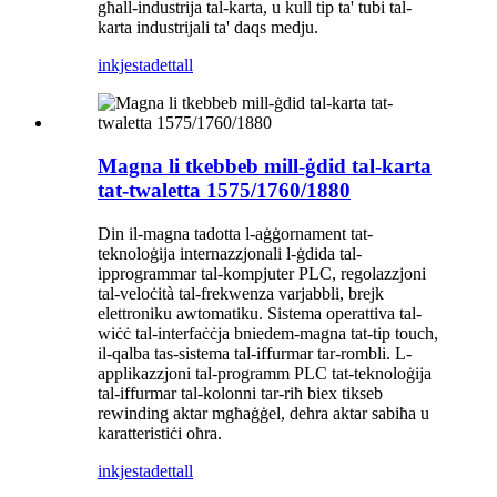
għall-industrija tal-karta, u kull tip ta' tubi tal-
karta industrijali ta' daqs medju.
inkjesta
dettall
Magna li tkebbeb mill-ġdid tal-karta
tat-twaletta 1575/1760/1880
Din il-magna tadotta l-aġġornament tat-
teknoloġija internazzjonali l-ġdida tal-
ipprogrammar tal-kompjuter PLC, regolazzjoni
tal-veloċità tal-frekwenza varjabbli, brejk
elettroniku awtomatiku. Sistema operattiva tal-
wiċċ tal-interfaċċja bniedem-magna tat-tip touch,
il-qalba tas-sistema tal-iffurmar tar-rombli. L-
applikazzjoni tal-programm PLC tat-teknoloġija
tal-iffurmar tal-kolonni tar-riħ biex tikseb
rewinding aktar mgħaġġel, dehra aktar sabiħa u
karatteristiċi oħra.
inkjesta
dettall