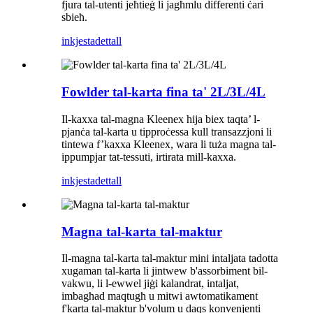
fjura tal-utenti jeħtieġ li jagħmlu differenti ċari
sbieħ.
inkjesta
dettall
Fowlder tal-karta fina ta' 2L/3L/4L
Il-kaxxa tal-magna Kleenex hija biex taqta’ l-
pjanċa tal-karta u tipproċessa kull transazzjoni li
tintewa f’kaxxa Kleenex, wara li tuża magna tal-
ippumpjar tat-tessuti, irtirata mill-kaxxa.
inkjesta
dettall
Magna tal-karta tal-maktur
Il-magna tal-karta tal-maktur mini intaljata tadotta
xugaman tal-karta li jintwew b'assorbiment bil-
vakwu, li l-ewwel jiġi kalandrat, intaljat,
imbagħad maqtugħ u mitwi awtomatikament
f'karta tal-maktur b'volum u daqs konvenjenti