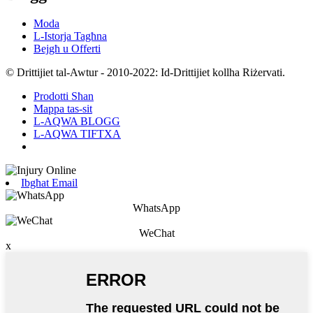
Moda
L-Istorja Tagħna
Bejgħ u Offerti
© Drittijiet tal-Awtur - 2010-2022: Id-Drittijiet kollha Riżervati.
Prodotti Sħan
Mappa tas-sit
L-AQWA BLOGG
L-AQWA TIFTXA
Ibgħat Email
WhatsApp
WeChat
x