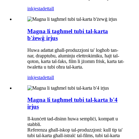
inkjesta
dettall
Magna li tagħmel tubi tal-karta
b'żewġ irjus
Huwa adattat għall-produzzjoni ta' logħob tan-
nar, drapp
tubu
, aluminju elettrokimiku, ħajt tal-
qoton, karta tal-faks, film li jżomm frisk, karta tat-
twaletta u tubi oħra tal-karta.
inkjesta
dettall
Magna li tagħmel tubi tal-karta b'4
irjus
Il-kunċett tad-disinn huwa sempliċi, kompatt u
stabbli.
Referenza għall-iskop tal-produzzjoni: kull tip ta'
tubi tal-karta għall-istralċ tal-films, tubi tal-karta