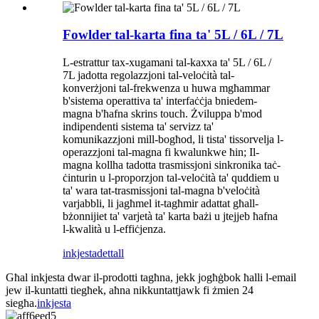
Fowlder tal-karta fina ta' 5L / 6L / 7L
L-estrattur tax-xugamani tal-kaxxa ta' 5L / 6L /
7L jadotta regolazzjoni tal-veloċità tal-
konverżjoni tal-frekwenza u huwa mgħammar
b'sistema operattiva ta' interfaċċja bniedem-
magna b'ħafna skrins touch. Żviluppa b'mod
indipendenti sistema ta' servizz ta'
komunikazzjoni mill-bogħod, li tista' tissorvelja l-
operazzjoni tal-magna fi kwalunkwe ħin; Il-
magna kollha tadotta trasmissjoni sinkronika taċ-
ċinturin u l-proporzjon tal-veloċità ta' quddiem u
ta' wara tat-trasmissjoni tal-magna b'veloċità
varjabbli, li jagħmel it-tagħmir adattat għall-
bżonnijiet ta' varjetà ta' karta bażi u jtejjeb ħafna
l-kwalità u l-effiċjenza.
inkjesta
dettall
Għal inkjesta dwar il-prodotti tagħna, jekk jogħġbok ħalli l-email
jew il-kuntatti tiegħek, aħna nikkuntattjawk fi żmien 24
siegħa.
inkjesta