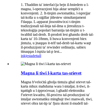
1. Tħaddim ta' interfaċċja bejn il-bniedem u l-
magna, l-operazzjoni hija aktar sempliċi u
konvenjenti. 2. It-tirqim awtomatiku, l-isprejjar
tal-kolla u s-siġillar jitlestew simultanjament
f'daqqa. L-apparat jissostitwixxi t-tirqim
tradizzjonali tal-linja tal-ilma u jirrealizza t-
teknoloġija popolari barranija tat-tirqim u t-
twaħħil tad-denb. Il-prodott lest għandu denb tal-
karta ta' 10-18mm, li huwa konvenjenti biex
jintuża, u jnaqqas it-telf tad-denb tal-karta waqt
il-produzzjoni ta' rewinder ordinarju, sabiex
titnaqqas l-ispiża tal-p lest...
inkjesta
dettall
Magna li tiwi l-karta tas-srievet
Magna b'veloċità għolja tintuża għal srievet tal-
karta mhux maħduma wara l-intaljar, it-tiwi, it-
tqattigħ u l-ipproċessar, l-għadd elettroniku
f'srievet kwadru, fil-proċess tal-produzzjoni ta'
intaljar awtomatiku mingħajr tiwi manwali, tiwi,
srievet oħra tat-tip ta' fjura skont il-mudell tal-