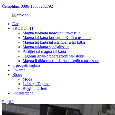
Ċemplilna: 0086-15638252792
Dar
PRODOTTI
Magna tal-karta tat-tojlit u tat-tessuti
Magna tal-karta korrugata Kraft u testliner
Magna tal-karta tal-istampar u tal-kitba
Magna tal-karta speċjalizzata
Partijiet tal-magna tal-karta
Tagħmir għall-preparazzjoni tal-istokk
Magna li tikkonverti l-karta tat-tojlit u tat-tessuti
Il-proġetti tagħna
Dwarna
Blogg
Moda
L-Istorja Tagħna
Bejgħ u Offerti
Ikkuntattjana
English