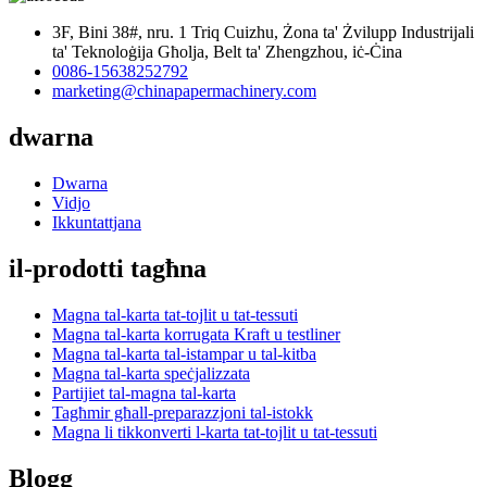
3F, Bini 38#, nru. 1 Triq Cuizhu, Żona ta' Żvilupp Industrijali
ta' Teknoloġija Għolja, Belt ta' Zhengzhou, iċ-Ċina
0086-15638252792
marketing@chinapapermachinery.com
dwarna
Dwarna
Vidjo
Ikkuntattjana
il-prodotti tagħna
Magna tal-karta tat-tojlit u tat-tessuti
Magna tal-karta korrugata Kraft u testliner
Magna tal-karta tal-istampar u tal-kitba
Magna tal-karta speċjalizzata
Partijiet tal-magna tal-karta
Tagħmir għall-preparazzjoni tal-istokk
Magna li tikkonverti l-karta tat-tojlit u tat-tessuti
Blogg